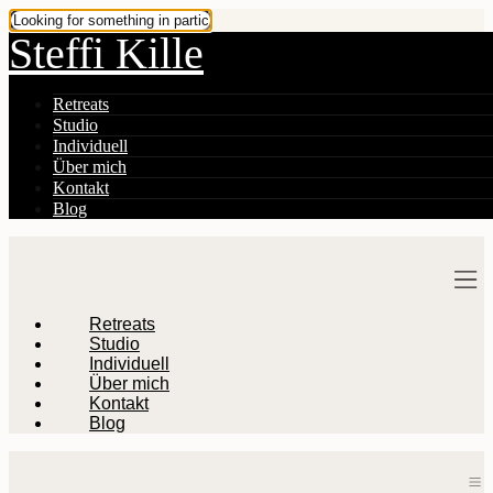
Steffi Kille
Retreats
Studio
Individuell
Über mich
Kontakt
Blog
M
Retreats
Studio
Individuell
Über mich
Kontakt
Blog
M